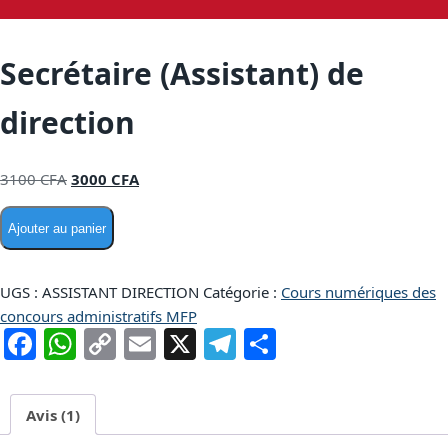
Secrétaire (Assistant) de
direction
3100
CFA
3000
CFA
Ajouter au panier
UGS :
ASSISTANT DIRECTION
Catégorie :
Cours numériques des
concours administratifs MFP
Facebook
WhatsApp
Copy
Email
X
Telegram
Partager
Link
Avis (1)