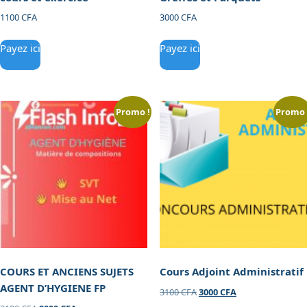
1100
CFA
3000
CFA
Payez ici
Payez ici
Promo !
Promo 
COURS ET ANCIENS SUJETS
Cours Adjoint Administratif
AGENT D’HYGIENE FP
3100
CFA
3000
CFA