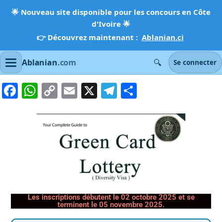
🌟
Nouveau site disponible pour les concours en Côte
d'Ivoire
🌟
👉 Découvrez maintenant :
Ablanian.ci
🔍
Ablanian
.com
Se connecter
Facebook
WhatsApp
Copy
Email
X
Telegram
Partager
Link
Les inscriptions débutent le 02 octobre 2025 et se
terminent le 05 novembre 2025.