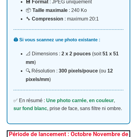
💾
Format
: JPEG uniquement
📦
Taille maximale
: 240 Ko
🔧
Compression
: maximum 20:1
🖨️ Si vous scannez une photo existante :
📐 Dimensions :
2 x 2 pouces
(soit
51 x 51
mm
)
🔍 Résolution :
300 pixels/pouce
(ou
12
pixels/mm
)
✅ En résumé :
Une photo carrée
,
en couleur
,
sur fond blanc
, prise de face, sans filtre ni ombre.
Période de lancement : Octobre Novembre de