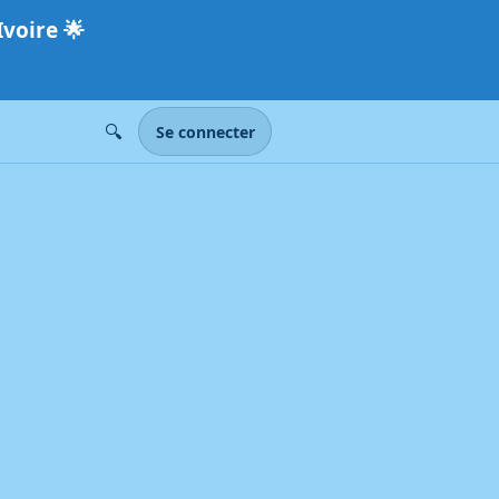
Ivoire
🌟
🔍
Se connecter