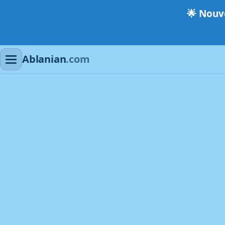
🌟
Nouve
Ablanian
.com