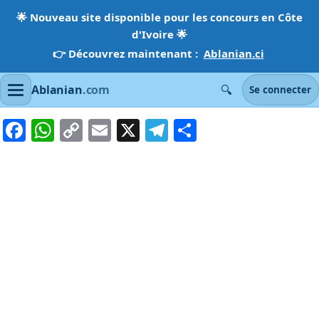
🌟
Nouveau site disponible pour les concours en Côte
d'Ivoire
🌟
👉 Découvrez maintenant :
Ablanian.ci
🔍
Ablanian
.com
Se connecter
Facebook
WhatsApp
Copy
Email
X
Telegram
Partager
Link