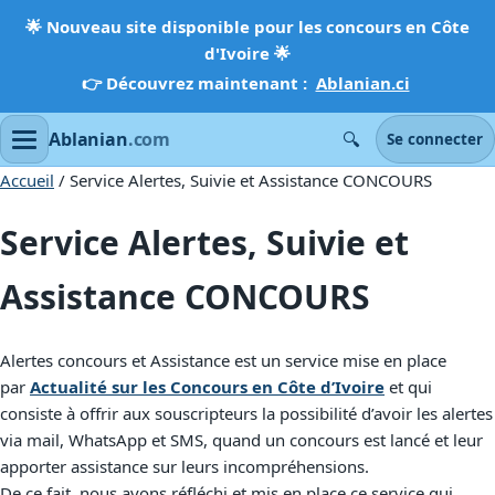
🌟
Nouveau site disponible pour les concours en Côte
d'Ivoire
🌟
👉 Découvrez maintenant :
Ablanian.ci
🔍
Ablanian
.com
Se connecter
Accueil
/ Service Alertes, Suivie et Assistance CONCOURS
Service Alertes, Suivie et
Assistance CONCOURS
Alertes concours et Assistance est un service mise en place
par
Actualité sur les Concours en Côte d’Ivoire
et qui
consiste à offrir aux souscripteurs la possibilité d’avoir les alertes
via mail, WhatsApp et SMS, quand un concours est lancé et leur
apporter assistance sur leurs incompréhensions.
De ce fait, nous avons réfléchi et mis en place ce service qui