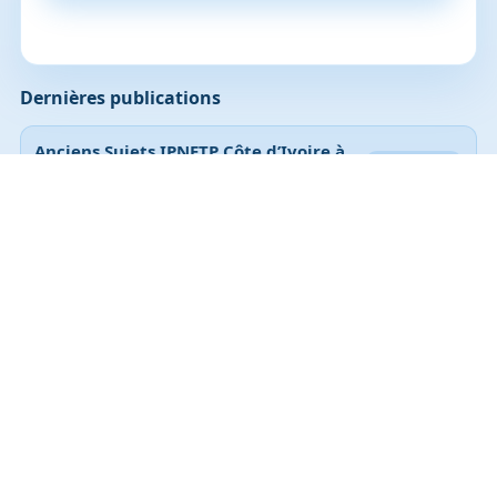
Dernières publications
Anciens Sujets IPNETP Côte d’Ivoire à
5 août 2026
jour
Anciens Sujets INPHB Côte d’Ivoire à
5 août 2026
jour
Anciens Sujets CEPE Côte d’Ivoire à jour
5 août 2026
ENA RESULTATS CYCLES MOYEN,
MOYEN SUPERIEUR ET SUPERIEUR ICI
6 juillet 2026
2026
Lire toutes les publications