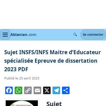
🔍
Ablanian
.com
Se connecter
Sujet INSFS/INFS Maitre d’Educateur
spécialisée Epreuve de dissertation
2023 PDF
Publié le 25 avril 2025
Facebook
WhatsApp
Copy
Email
X
Telegram
Partager
Link
Sujet