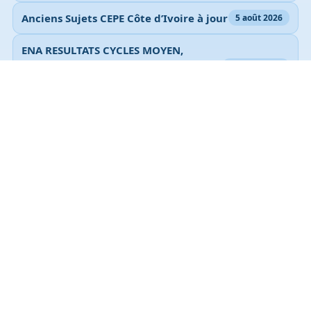
Anciens Sujets CEPE Côte d’Ivoire à jour
5 août 2026
ENA RESULTATS CYCLES MOYEN,
MOYEN SUPERIEUR ET SUPERIEUR ICI
6 juillet 2026
2026
Lire toutes les publications
Documents à télécharger
TEST D’ENTREE INP HB 2017
TEST D’ENTREE INP HB 2018
TEST D’ENTREE INP HB 2016
TEST D’ENTREE INP HB 2015