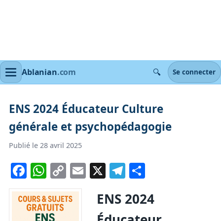
🔍
Ablanian
.com
Se connecter
ENS 2024 Éducateur Culture
générale et psychopédagogie
Publié le 28 avril 2025
Facebook
WhatsApp
Copy
Email
X
Telegram
Partager
Link
ENS 2024
Éducateur