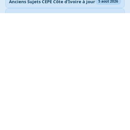
Anciens Sujets CEPE Côte d’Ivoire à jour
5 août 2026
ENA RESULTATS CYCLES MOYEN,
MOYEN SUPERIEUR ET SUPERIEUR ICI
6 juillet 2026
2026
Lire toutes les publications
Documents à télécharger
TEST D’ENTREE INP HB 2017
TEST D’ENTREE INP HB 2018
TEST D’ENTREE INP HB 2016
TEST D’ENTREE INP HB 2015