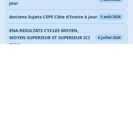
jour
Anciens Sujets CEPE Côte d’Ivoire à jour
5 août 2026
ENA RESULTATS CYCLES MOYEN,
MOYEN SUPERIEUR ET SUPERIEUR ICI
6 juillet 2026
2026
Lire toutes les publications
Documents à télécharger
Auxiliaires de santé INFAS ECM
Anciens sujets INPHB
INP HB ANCIENS SUJETS TEST D’ENTRÉE 2019
DROIT ADMINISTRATIF CÔTE D’IVOIRE