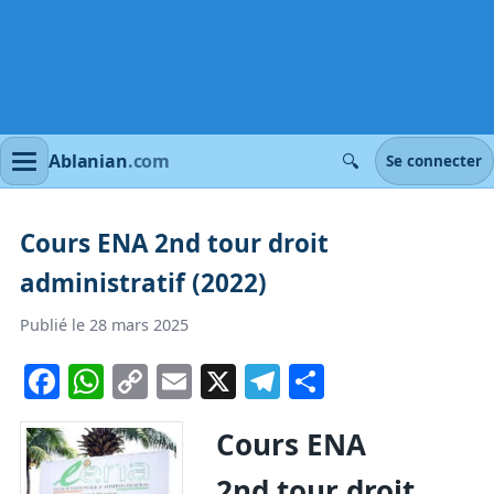
🔍
Ablanian
.com
Se connecter
Cours ENA 2nd tour droit
administratif (2022)
Publié le 28 mars 2025
Facebook
WhatsApp
Copy
Email
X
Telegram
Partager
Link
Cours ENA
2nd tour droit