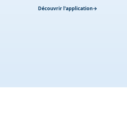
Découvrir l'application
Votre compte
Vous pouvez fermer votre session ou vous
connecter à tout moment.