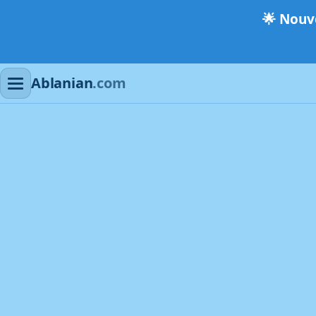
🌟
Nouve
Ablanian
.com