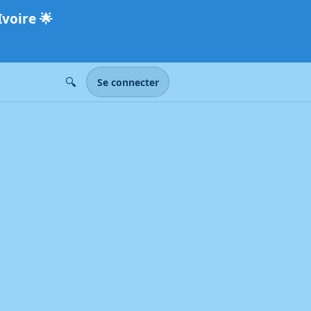
Ivoire
🌟
🔍
Se connecter