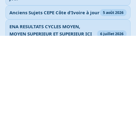
Anciens Sujets CEPE Côte d’Ivoire à jour
5 août 2026
ENA RESULTATS CYCLES MOYEN,
MOYEN SUPERIEUR ET SUPERIEUR ICI
6 juillet 2026
2026
Lire toutes les publications
Documents à télécharger
TEST D’ENTREE INP HB 2017
TEST D’ENTREE INP HB 2018
TEST D’ENTREE INP HB 2016
TEST D’ENTREE INP HB 2015