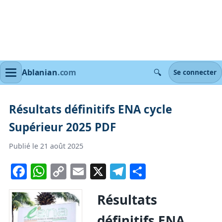
🔍
Ablanian
.com
Se connecter
Résultats définitifs ENA cycle
Supérieur 2025 PDF
Publié le 21 août 2025
Facebook
WhatsApp
Copy
Email
X
Telegram
Partager
Link
Résultats
définitifs ENA