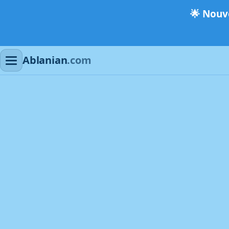
🌟
Nouve
Ablanian
.com