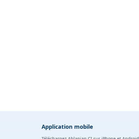
Application mobile
Téléchargez Ablanian CI sur iPhone et Android