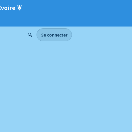
Ivoire
🌟
🔍
Se connecter