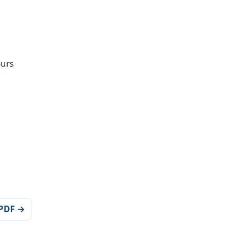
ours
 PDF →