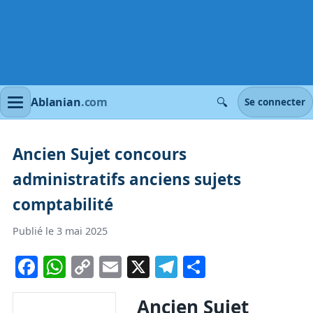
🔍
Ablanian
.com
Se connecter
Ancien Sujet concours
administratifs anciens sujets
comptabilité
Publié le 3 mai 2025
Facebook
WhatsApp
Copy
Email
X
Telegram
Partager
Link
Ancien Sujet