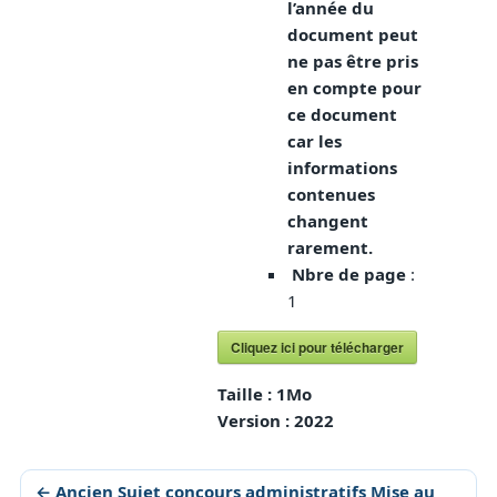
l’année du
document peut
ne pas être pris
en compte pour
ce document
car les
informations
contenues
changent
rarement.
Nbre de page
:
1
Cliquez ici pour télécharger
Taille :
1Mo
Version :
2022
← Ancien Sujet concours administratifs Mise au