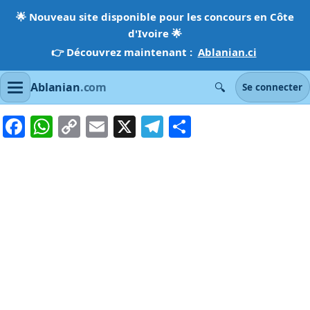
🌟
Nouveau site disponible pour les concours en Côte
d'Ivoire
🌟
👉 Découvrez maintenant :
Ablanian.ci
🔍
Ablanian
.com
Se connecter
Facebook
WhatsApp
Copy
Email
X
Telegram
Partager
Link