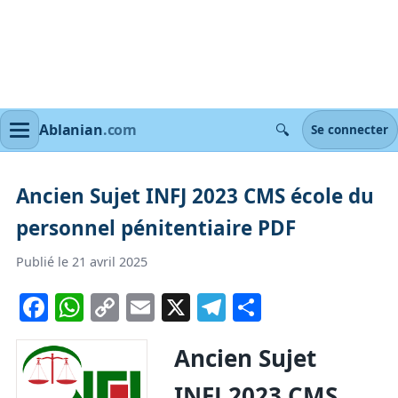
🔍
Ablanian
.com
Se connecter
Ancien Sujet INFJ 2023 CMS école du
personnel pénitentiaire PDF
Publié le 21 avril 2025
Facebook
WhatsApp
Copy
Email
X
Telegram
Partager
Link
Ancien Sujet
INFJ 2023 CMS