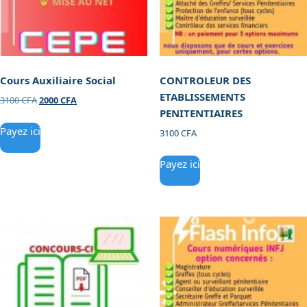
Cours Auxiliaire Social
CONTROLEUR DES
ETABLISSEMENTS
3100
CFA
2000
CFA
PENITENTIAIRES
Payez ici
3100
CFA
Payez ici