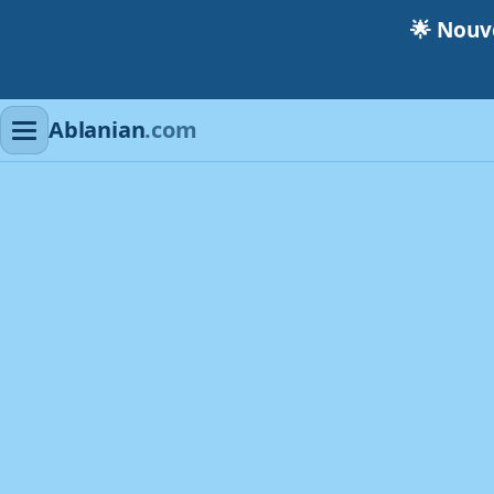
🌟
Nouve
Ablanian
.com