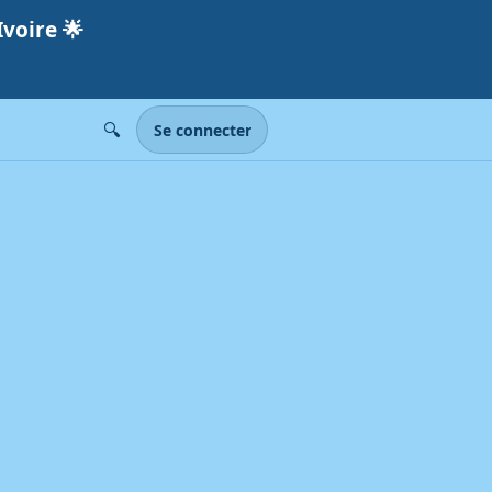
Ivoire
🌟
🔍
Se connecter